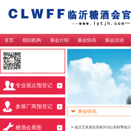
首页
组织机构
展会介绍
展会快讯
展会活动
临沂糖酒会官网，北方糖酒会会
http://lytjh.com/
专业观众预登记
请展商观众点此收藏
参展厂商预登记
展会快讯
糖酒会展图
临沂艾泉酒业亮相2026山东秋季临