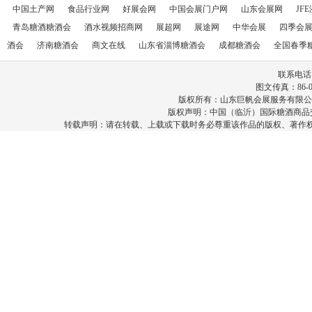
中国土产网
食品行业网
好展会网
中国会展门户网
山东会展网
JF
青岛糖酒糖酒会
酒水视频招商网
展超网
展途网
中华会展
四季会
酒会
济南糖酒会
商文在线
山东省淄博糖酒会
成都糖酒会
全国春季
联系电话：86
图文传真：86-053
版权所有：山东巨帆会展服务有限公
版权声明：中国（临沂）国际糖酒商品
转载声明：请在转载、上载或下载时务必尊重该作品的版权、著作